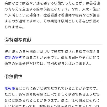
疾病などで療養や介護を要する状態だったことが、療養看護
の寄与分を主張する際の前提になります。なお、入院・施設
へ入所していた場合は、療養看護は看護師や職員などが担当
するのが通常ですので、その期間は原則として寄与分が認め
られません。
②特別な貢献
被相続人の身分関係に基づいて通常期待される程度を超える
特別の寄与
であることが必要です。単なる同居やそれに伴う
通常の家事分担だけでは、特別の寄与とはいえません。
③無償性
無報酬
又はこれに近い状態でなされていることが必要です。
ただし、通常の介護報酬に比べて著しく少額であるような場
合には認められることがあります。逆に、無報酬又はそれに
近い状態であっても、被相続人の資産や収入で生活していれ