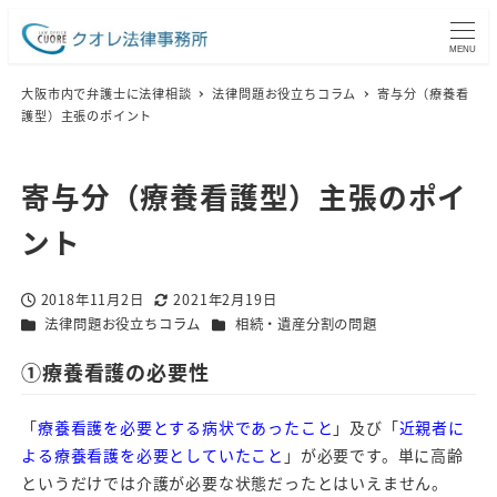
MENU
大阪市内で弁護士に法律相談
法律問題お役立ちコラム
寄与分（療養看
護型）主張のポイント
寄与分（療養看護型）主張のポイ
ント
2018年11月2日
2021年2月19日
投稿日
更新日
カテゴリー
カテゴリー
法律問題お役立ちコラム
相続・遺産分割の問題
①療養看護の必要性
「
療養看護を必要とする病状であったこと
」及び「
近親者に
よる療養看護を必要としていたこと
」が必要です。単に高齢
というだけでは介護が必要な状態だったとはいえません。