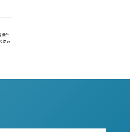
者総合
ではあ