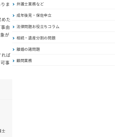
ありま
弁護士業務など
成年後見・保佐申立
求めた
可事由
法律問題お役立ちコラム
印象が
相続・遺産分割の問題
離婚の諸問題
すれば
顧問業務
許可事
護士