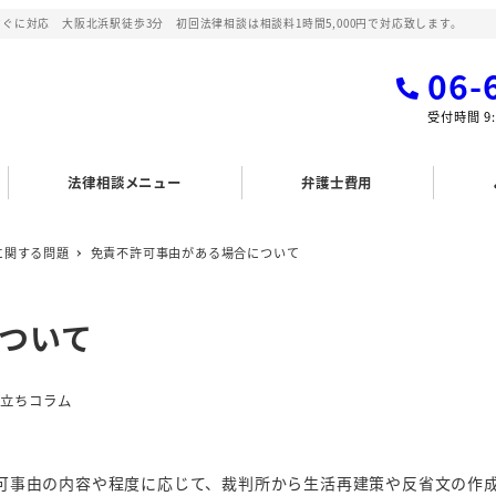
に対応 大阪北浜駅徒歩3分 初回法律相談は相談料1時間5,000円で対応致します。
06-
受付時間 9:
法律相談メニュー
弁護士費用
に関する問題
免責不許可事由がある場合について
ついて
役立ちコラム
可事由の内容や程度に応じて、裁判所から生活再建策や反省文の作