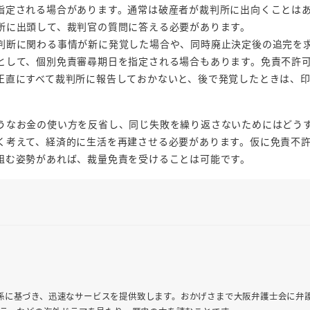
指定される場合があります。通常は破産者が裁判所に出向くことは
所に出頭して、裁判官の質問に答える必要があります。
判断に関わる事情が新に発覚した場合や、同時廃止決定後の追完を
として、個別免責審尋期日を指定される場合もあります。免責不許
正直にすべて裁判所に報告しておかないと、後で発覚したときは、
うなお金の使い方を反省し、同じ失敗を繰り返さないためにはどう
く考えて、経済的に生活を再建させる必要があります。仮に免責不
組む姿勢があれば、裁量免責を受けることは可能です。
係に基づき、迅速なサービスを提供致します。おかげさまで大阪弁護士会に弁