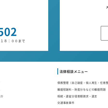
せ
502
ら１８：００まで
法律相談メニュー
ジ
債務整理（自己破産・個人再生・任意
へ
離婚慰謝料・財産分与などの離婚問題
紹介
相続・遺留分侵害額請求・遺言
交通事故事件