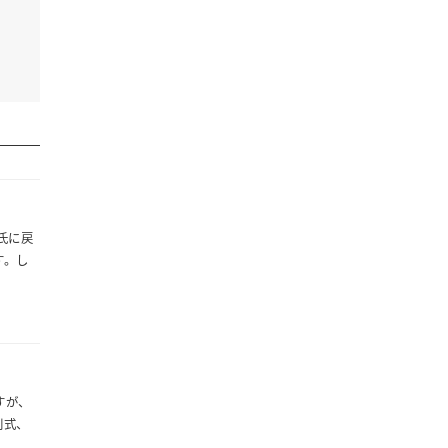
氏に戻
す。し
すが、
別式、