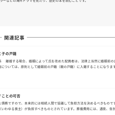
ホラーなどの海外ドラマを見たり、歴史の本を読むことです。
関連記事
と子の戸籍
係 離婚する場合、婚姻によって氏を改めた配偶者は、法律上当然に婚姻前の
籍については、原則として婚姻前の戸籍（親の戸籍）に入籍することになりま
すことの可否
た債務ですので、本来的には相続人間で協議して負担方法を決めるべきもので
（いわゆる喪主）が負担すべきものとされています。葬儀費用には、通夜、告