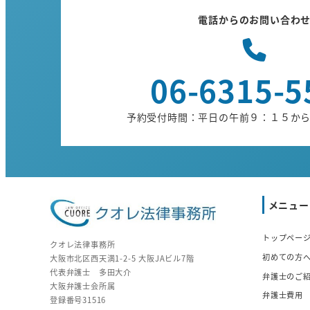
電話からのお問い合わ
06-6315-5
予約受付時間：平日の午前９：１５か
メニュー
トップペー
クオレ法律事務所
初めての方
大阪市北区西天満1-2-5 大阪JAビル7階
代表弁護士 多田大介
弁護士のご
大阪弁護士会所属
弁護士費用
登録番号31516