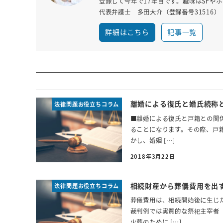
登録して今年で17年目です。趣味はSFや
代表弁護士 多田大介（登録番号31516）
詳細はこちら
記事一覧
離婚による復氏と婚氏続称
法律問題お役立ちコラム
■離婚による復氏と戸籍との関
ることになります。その際、戸
かし、婚姻 […]
2018年3月22日
相続財産から葬儀費用を出
法律問題お役立ちコラム
葬儀費用は、相続開始後に生じ
裁判例では実質的な祭祀主宰者
火葬のために […]